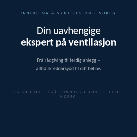
INNEKLIMA & VENTILASJON · NOREG
Din uavhengige
ekspert på ventilasjon
Frå rådgiving til ferdig anlegg –
alltid skreddarsydd til ditt behov.
FRISK LUFT – FRÅ SUNNHORDLAND TIL HEILE
NOREG